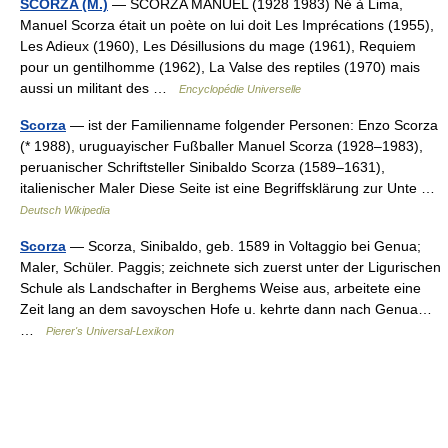
SCORZA (M.)
— SCORZA MANUEL (1928 1983) Né à Lima,
Manuel Scorza était un poète on lui doit Les Imprécations (1955),
Les Adieux (1960), Les Désillusions du mage (1961), Requiem
pour un gentilhomme (1962), La Valse des reptiles (1970) mais
aussi un militant des …
Encyclopédie Universelle
Scorza
— ist der Familienname folgender Personen: Enzo Scorza
(* 1988), uruguayischer Fußballer Manuel Scorza (1928–1983),
peruanischer Schriftsteller Sinibaldo Scorza (1589–1631),
italienischer Maler Diese Seite ist eine Begriffsklärung zur Unte …
Deutsch Wikipedia
Scorza
— Scorza, Sinibaldo, geb. 1589 in Voltaggio bei Genua;
Maler, Schüler. Paggis; zeichnete sich zuerst unter der Ligurischen
Schule als Landschafter in Berghems Weise aus, arbeitete eine
Zeit lang an dem savoyschen Hofe u. kehrte dann nach Genua…
…
Pierer's Universal-Lexikon