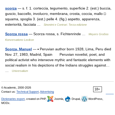
scorza
— s. f. 1. corteccia, tegumento, superficie 2. (est.) buccia,
guscio, baccello, involucro, membrana, crosta, coccia, mallo □
squama, spoglia 3. (est.) pelle 4. (fig.) aspetto, apparenza,
esteriorità, facciata …
Sinonimi e Contrari. Terza edizione
Scorza rossa
— Scorza rossa, s. Fichtenrinde …
Meyers Großes
Konversations-Lexikon
Scorza, Manuel
— ▪ Peruvian author born 1928, Lima, Peru died
Nov. 27, 1983, Madrid, Spain Peruvian novelist, poet, and
political activist who interwove mythic and fantastic elements with
social realism in his depictions of the Indians struggles against…
…
Universalium
© Academic, 2000-2026
18+
Contact us:
Technical Support
,
Advertising
Dictionaries export
, created on PHP,
Joomla,
Drupal,
WordPress,
MODx.