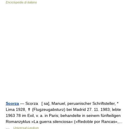
Enciclopedia di italiano
Scorza
— Scọrza [ sa], Manuel, peruanischer Schriftsteller, *
Lima 1928, ✝ (Flugzeugabsturz) bei Madrid 27. 11. 1983; lebte
1963 78 im Exil, v. a. in Paris; behandelte in seinem fünfteiligen
Romanzyklus »La guerra silenciosa« (»Redoble por Rancas«,…
…
Universal-Lexikon