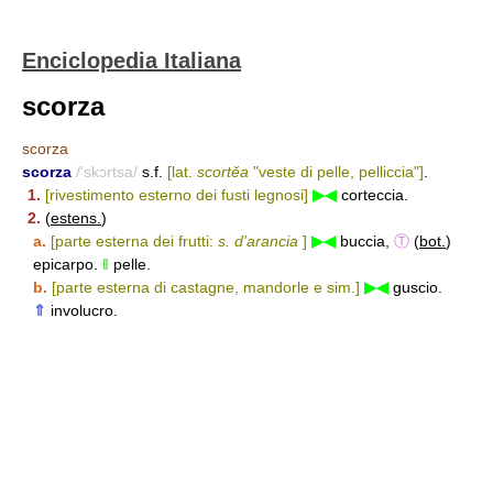
Enciclopedia Italiana
scorza
scorza
scorza
/'skɔrtsa/
s.f.
[lat.
scortĕa
"veste di pelle, pelliccia"]
.
1.
[rivestimento esterno dei fusti legnosi]
▶◀
corteccia.
2.
(
estens.
)
a.
[parte esterna dei frutti:
s. d'arancia
]
▶◀
buccia,
Ⓣ
(
bot.
)
epicarpo.
‖
pelle.
b.
[parte esterna di castagne, mandorle e sim.]
▶◀
guscio.
⇑
involucro.