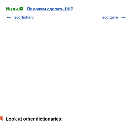
Игры ⚽
Поможем сделать НИР
scortichino
scorzare
Look at other dictionaries: