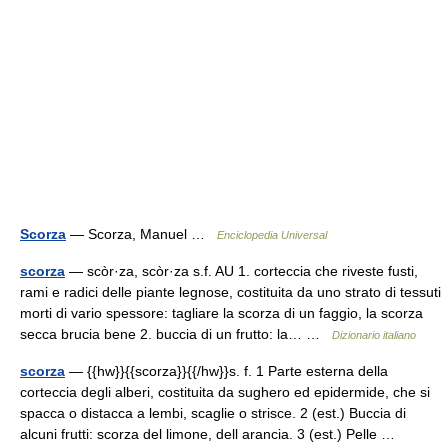
Scorza
— Scorza, Manuel …
Enciclopedia Universal
scorza
— scòr·za, scòr·za s.f. AU 1. corteccia che riveste fusti,
rami e radici delle piante legnose, costituita da uno strato di tessuti
morti di vario spessore: tagliare la scorza di un faggio, la scorza
secca brucia bene 2. buccia di un frutto: la… …
Dizionario italiano
scorza
— {{hw}}{{scorza}}{{/hw}}s. f. 1 Parte esterna della
corteccia degli alberi, costituita da sughero ed epidermide, che si
spacca o distacca a lembi, scaglie o strisce. 2 (est.) Buccia di
alcuni frutti: scorza del limone, dell arancia. 3 (est.) Pelle …