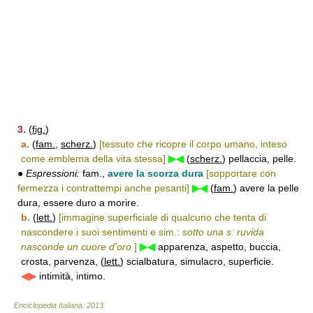
3.
(
fig.
)
a.
(
fam.
,
scherz.
)
[tessuto che ricopre il corpo umano, inteso
come emblema della vita stessa]
▶◀
(
scherz.
) pellaccia, pelle.
●
Espressioni:
fam.,
avere la scorza dura
[sopportare con
fermezza i contrattempi anche pesanti]
▶◀
(
fam.
) avere la pelle
dura, essere duro a morire.
b.
(
lett.
)
[immagine superficiale di qualcuno che tenta di
nascondere i suoi sentimenti e sim.:
sotto una s. ruvida
nasconde un cuore d'oro
]
▶◀
apparenza, aspetto, buccia,
crosta, parvenza, (
lett.
) scialbatura, simulacro, superficie.
◀▶
intimità, intimo.
Enciclopedia Italiana
.
2013
.