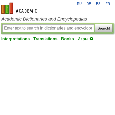
RU
DE
ES
FR
en-academic.com
Academic Dictionaries and Encyclopedias
Search!
Interpretations
Translations
Books
Игры ⚽